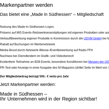
Markenpartner werden
Das bietet eine „Made in Südhessen“ – Mitgliedschaft
Nutzung des Made-in-Südhessen-Logos
Präsenz auf MIS Events-/Netzwerkveranstaltungen mit eigenen Produkten oder auf 
Verkauf/Bewerbung eigener Produkte in Kommission durch die
UDVM GmbH
bei f
Rabatt auf Buchungen im Werbenetzwerk
Media-Boost durch Netzwerk-/Messe-/Eventbewerbung auf Radio FFH
Nachlass bei Dienstleistern im Grafik- und Videobereich
Kostenfreie Teilnahme an B2B-Events, besondere Konditionen bei
Messen der U
PR-Text oder Anzeige in einer Ausgabe des M-Magazins (drittel Seite im Wert von 
Der Mitgliedsbeitrag beträgt 500.- € netto pro Jahr
Jetzt Markenpartner werden:
Made in Südhessen –
Ihr Unternehmen wird in der Region sichtbar!