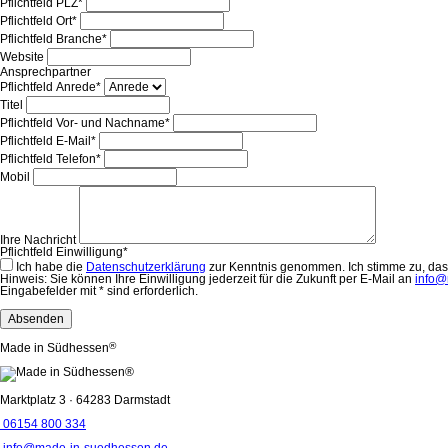
Pflichtfeld
PLZ
*
Pflichtfeld
Ort
*
Pflichtfeld
Branche
*
Website
Ansprechpartner
Pflichtfeld
Anrede
*
Titel
Pflichtfeld
Vor- und Nachname
*
Pflichtfeld
E-Mail
*
Pflichtfeld
Telefon
*
Mobil
Ihre Nachricht
Pflichtfeld
Einwilligung
*
Ich habe die
Datenschutzerklärung
zur Kenntnis genommen. Ich stimme zu, das
Hinweis: Sie können Ihre Einwilligung jederzeit für die Zukunft per E-Mail an
info@
Eingabefelder mit * sind erforderlich.
Absenden
®
Made in Südhessen
Marktplatz 3 · 64283 Darmstadt
06154 800 334
info@made-in-suedhessen.de