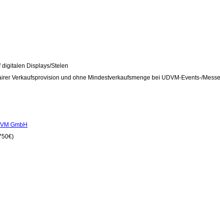
digitalen Displays/Stelen
airer Verkaufsprovision und ohne Mindestverkaufsmenge bei UDVM-Events-/Mess
DVM GmbH
750€)